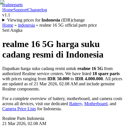
realme
parts
Home
Support
Changelog
v1.1
Viewing prices for
Indonesia
(
IDR
)
change
Home
»
indonesia
»
realme 16 5G official parts price
Seri Angka
realme 16 5G
harga suku
cadang resmi di
Indonesia
Dapatkan harga suku cadang resmi untuk
realme 16 5G
from
authorized Realme service centers. We have listed
18
spare parts
with prices ranging from
IDR 50.000
to
IDR 4.000.000
. All prices
are updated as of
21 Mar 2026, 02.08 AM
and include genuine
Realme components.
For a complete overview of battery, motherboard, and camera costs
across all devices, visit our dedicated
Battery
,
Motherboard
, and
Camera Price Lists
for
Indonesia
.
Realme Parts
Indonesia
21 Mar 2026, 02.08 AM