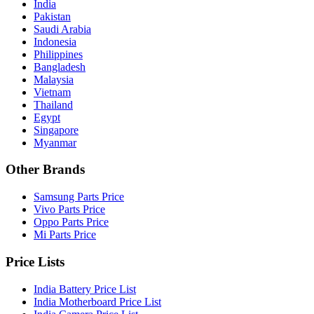
India
Pakistan
Saudi Arabia
Indonesia
Philippines
Bangladesh
Malaysia
Vietnam
Thailand
Egypt
Singapore
Myanmar
Other Brands
Samsung Parts Price
Vivo Parts Price
Oppo Parts Price
Mi Parts Price
Price Lists
India Battery Price List
India Motherboard Price List