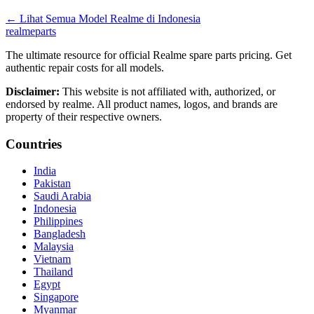
←
Lihat Semua Model Realme di
Indonesia
realme
parts
The ultimate resource for official Realme spare parts pricing. Get
authentic repair costs for all models.
Disclaimer:
This website is not affiliated with, authorized, or
endorsed by realme. All product names, logos, and brands are
property of their respective owners.
Countries
India
Pakistan
Saudi Arabia
Indonesia
Philippines
Bangladesh
Malaysia
Vietnam
Thailand
Egypt
Singapore
Myanmar