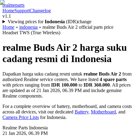
realme
parts
Home
Support
Changelog
v1.1
Viewing prices for
Indonesia
(
IDR
)
change
Home
»
indonesia
»
realme Buds Air 2 official parts price
Headset TWS (True Wireless)
realme Buds Air 2
harga suku
cadang resmi di
Indonesia
Dapatkan harga suku cadang resmi untuk
realme Buds Air 2
from
authorized Realme service centers. We have listed
4
spare parts
with prices ranging from
IDR 100.000
to
IDR 360.000
. All prices
are updated as of
21 Jan 2026, 06.39 PM
and include genuine
Realme components.
For a complete overview of battery, motherboard, and camera costs
across all devices, visit our dedicated
Battery
,
Motherboard
, and
Camera Price Lists
for
Indonesia
.
Realme Parts
Indonesia
21 Jan 2026, 06.39 PM