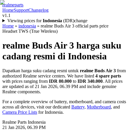
realme
parts
Home
Support
Changelog
v1.1
Viewing prices for
Indonesia
(
IDR
)
change
Home
»
indonesia
»
realme Buds Air 3 official parts price
Headset TWS (True Wireless)
realme Buds Air 3
harga suku
cadang resmi di
Indonesia
Dapatkan harga suku cadang resmi untuk
realme Buds Air 3
from
authorized Realme service centers. We have listed
4
spare parts
with prices ranging from
IDR 80.000
to
IDR 340.000
. All prices
are updated as of
21 Jan 2026, 06.39 PM
and include genuine
Realme components.
For a complete overview of battery, motherboard, and camera costs
across all devices, visit our dedicated
Battery
,
Motherboard
, and
Camera Price Lists
for
Indonesia
.
Realme Parts
Indonesia
21 Jan 2026, 06.39 PM