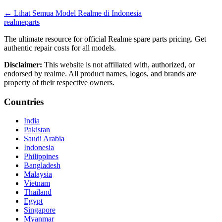
←
Lihat Semua Model Realme di
Indonesia
realme
parts
The ultimate resource for official Realme spare parts pricing. Get
authentic repair costs for all models.
Disclaimer:
This website is not affiliated with, authorized, or
endorsed by realme. All product names, logos, and brands are
property of their respective owners.
Countries
India
Pakistan
Saudi Arabia
Indonesia
Philippines
Bangladesh
Malaysia
Vietnam
Thailand
Egypt
Singapore
Myanmar