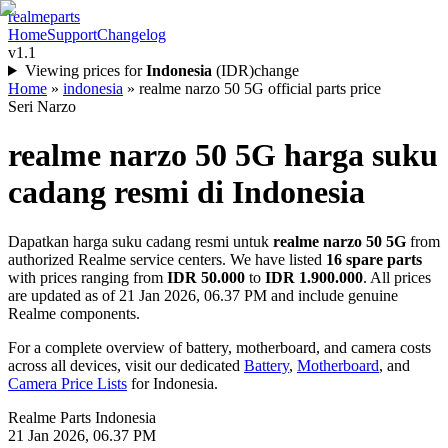
realme
parts
Home
Support
Changelog
v1.1
Viewing prices for
Indonesia
(
IDR
)
change
Home
»
indonesia
»
realme narzo 50 5G official parts price
Seri Narzo
realme narzo 50 5G
harga suku
cadang resmi di
Indonesia
Dapatkan harga suku cadang resmi untuk
realme narzo 50 5G
from
authorized Realme service centers. We have listed
16
spare parts
with prices ranging from
IDR 50.000
to
IDR 1.900.000
. All prices
are updated as of
21 Jan 2026, 06.37 PM
and include genuine
Realme components.
For a complete overview of battery, motherboard, and camera costs
across all devices, visit our dedicated
Battery
,
Motherboard
, and
Camera Price Lists
for
Indonesia
.
Realme Parts
Indonesia
21 Jan 2026, 06.37 PM