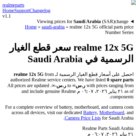
realme
parts
Home
Support
Changelog
v1.1
Viewing prices for
Saudi Arabia
(
SAR
)
change
Home
»
saudi-arabia
»
realme 12x 5G official parts price
Number Series
سعر قطع الغيار
realme 12x 5G
Saudi Arabia
الرسمية في
realme 12x 5G
from
احصل على أسعار قطع الغيار الرسمية لـ
authorized Realme service centers. We have listed
0
spare parts
. All prices are updated
ر.س؜-∞
to
ر.س∞
with prices ranging from
and include genuine Realme
٢١ يناير ٢٠٢٦، ٠٦:٠٧ م
as of
components.
For a complete overview of battery, motherboard, and camera costs
across all devices, visit our dedicated
Battery
,
Motherboard
, and
.
Camera Price Lists
for
Saudi Arabia
Realme Parts
Saudi Arabia
٢١ يناير ٢٠٢٦، ٠٦:٠٧ م