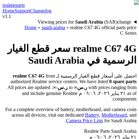
realme
parts
Home
Support
Changelog
v1.1
Viewing prices for
Saudi Arabia
(
SAR
)
change
Home
»
saudi-arabia
»
realme C67 4G official parts price
C Series
سعر قطع الغيار
realme C67 4G
Saudi Arabia
الرسمية في
realme C67 4G
from
احصل على أسعار قطع الغيار الرسمية لـ
authorized Realme service centers. We have listed
0
spare parts
. All prices are updated
ر.س؜-∞
to
ر.س∞
with prices ranging from
and include genuine Realme
٢١ يناير ٢٠٢٦، ٠٦:٠٦ م
as of
components.
For a complete overview of battery, motherboard, and camera costs
across all devices, visit our dedicated
Battery
,
Motherboard
, and
.
Camera Price Lists
for
Saudi Arabia
Realme Parts
Saudi Arabia
٢١ يناير ٢٠٢٦، ٠٦:٠٦ م