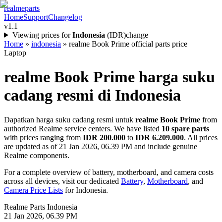
realme
parts
Home
Support
Changelog
v1.1
Viewing prices for
Indonesia
(
IDR
)
change
Home
»
indonesia
»
realme Book Prime official parts price
Laptop
realme Book Prime
harga suku
cadang resmi di
Indonesia
Dapatkan harga suku cadang resmi untuk
realme Book Prime
from
authorized Realme service centers. We have listed
10
spare parts
with prices ranging from
IDR 200.000
to
IDR 6.209.000
. All prices
are updated as of
21 Jan 2026, 06.39 PM
and include genuine
Realme components.
For a complete overview of battery, motherboard, and camera costs
across all devices, visit our dedicated
Battery
,
Motherboard
, and
Camera Price Lists
for
Indonesia
.
Realme Parts
Indonesia
21 Jan 2026, 06.39 PM