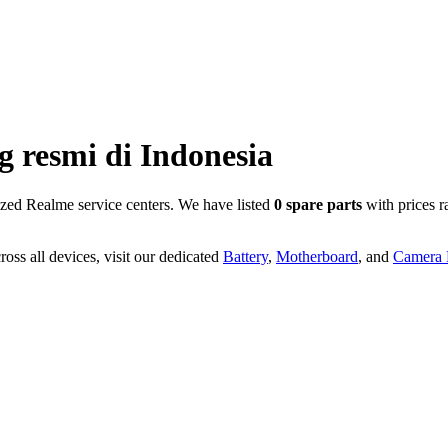
g resmi di
Indonesia
zed Realme service centers. We have listed
0
spare parts
with prices 
oss all devices, visit our dedicated
Battery
,
Motherboard
, and
Camera P