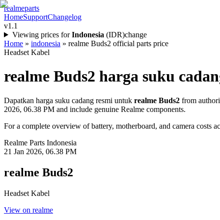
realme
parts
Home
Support
Changelog
v1.1
Viewing prices for
Indonesia
(
IDR
)
change
Home
»
indonesia
»
realme Buds2 official parts price
Headset Kabel
realme Buds2
harga suku cadan
Dapatkan harga suku cadang resmi untuk
realme Buds2
from authori
2026, 06.38 PM
and include genuine Realme components.
For a complete overview of battery, motherboard, and camera costs acr
Realme Parts
Indonesia
21 Jan 2026, 06.38 PM
realme Buds2
Headset Kabel
View on realme