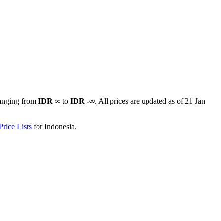
ranging from
IDR ∞
to
IDR -∞
. All prices are updated as of
21 Jan
rice Lists
for
Indonesia
.