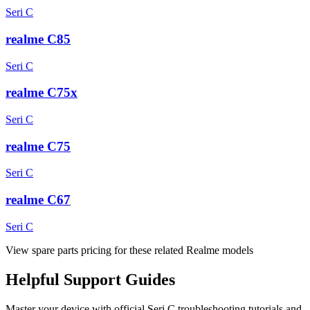
Seri C
realme C85
Seri C
realme C75x
Seri C
realme C75
Seri C
realme C67
Seri C
View spare parts pricing for these related Realme models
Helpful
Support
Guides
Master your device with official
Seri C
troubleshooting tutorials and