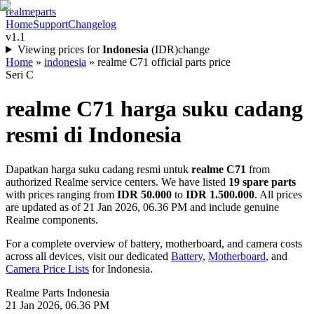
realme
parts
Home
Support
Changelog
v1.1
Viewing prices for
Indonesia
(
IDR
)
change
Home
»
indonesia
»
realme C71 official parts price
Seri C
realme C71
harga suku cadang
resmi di
Indonesia
Dapatkan harga suku cadang resmi untuk
realme C71
from
authorized Realme service centers. We have listed
19
spare parts
with prices ranging from
IDR 50.000
to
IDR 1.500.000
. All prices
are updated as of
21 Jan 2026, 06.36 PM
and include genuine
Realme components.
For a complete overview of battery, motherboard, and camera costs
across all devices, visit our dedicated
Battery
,
Motherboard
, and
Camera Price Lists
for
Indonesia
.
Realme Parts
Indonesia
21 Jan 2026, 06.36 PM