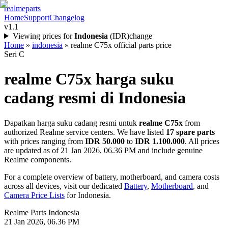
realme
parts
Home
Support
Changelog
v1.1
Viewing prices for
Indonesia
(
IDR
)
change
Home
»
indonesia
»
realme C75x official parts price
Seri C
realme C75x
harga suku
cadang resmi di
Indonesia
Dapatkan harga suku cadang resmi untuk
realme C75x
from
authorized Realme service centers. We have listed
17
spare parts
with prices ranging from
IDR 50.000
to
IDR 1.100.000
. All prices
are updated as of
21 Jan 2026, 06.36 PM
and include genuine
Realme components.
For a complete overview of battery, motherboard, and camera costs
across all devices, visit our dedicated
Battery
,
Motherboard
, and
Camera Price Lists
for
Indonesia
.
Realme Parts
Indonesia
21 Jan 2026, 06.36 PM