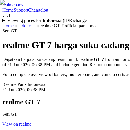
realme
parts
Home
Support
Changelog
v1.1
Viewing prices for
Indonesia
(
IDR
)
change
Home
»
indonesia
»
realme GT 7 official parts price
Seri GT
realme GT 7
harga suku cadang 
Dapatkan harga suku cadang resmi untuk
realme GT 7
from authoriz
of
21 Jan 2026, 06.38 PM
and include genuine Realme components.
For a complete overview of battery, motherboard, and camera costs acr
Realme Parts
Indonesia
21 Jan 2026, 06.38 PM
realme GT 7
Seri GT
View on realme