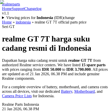
realme
parts
Home
Support
Changelog
v1.1
Viewing prices for
Indonesia
(
IDR
)
change
Home
»
indonesia
»
realme GT 7T official parts price
Seri GT
realme GT 7T
harga suku
cadang resmi di
Indonesia
Dapatkan harga suku cadang resmi untuk
realme GT 7T
from
authorized Realme service centers. We have listed
15
spare parts
with prices ranging from
IDR 50.000
to
IDR 3.700.000
. All prices
are updated as of
21 Jan 2026, 06.38 PM
and include genuine
Realme components.
For a complete overview of battery, motherboard, and camera costs
across all devices, visit our dedicated
Battery
,
Motherboard
, and
Camera Price Lists
for
Indonesia
.
Realme Parts
Indonesia
21 Jan 2026, 06.38 PM