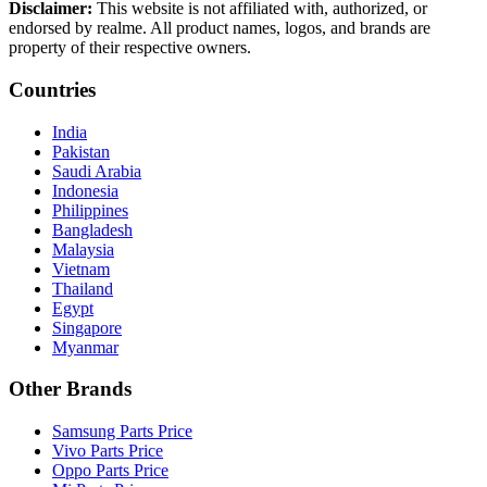
Disclaimer:
This website is not affiliated with, authorized, or
endorsed by realme. All product names, logos, and brands are
property of their respective owners.
Countries
India
Pakistan
Saudi Arabia
Indonesia
Philippines
Bangladesh
Malaysia
Vietnam
Thailand
Egypt
Singapore
Myanmar
Other Brands
Samsung Parts Price
Vivo Parts Price
Oppo Parts Price