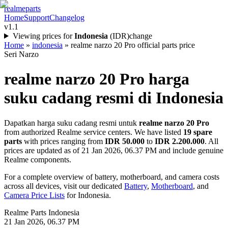
realme
parts
Home
Support
Changelog
v1.1
Viewing prices for
Indonesia
(
IDR
)
change
Home
»
indonesia
»
realme narzo 20 Pro official parts price
Seri Narzo
realme narzo 20 Pro
harga
suku cadang resmi di
Indonesia
Dapatkan harga suku cadang resmi untuk
realme narzo 20 Pro
from authorized Realme service centers. We have listed
19
spare
parts
with prices ranging from
IDR 50.000
to
IDR 2.200.000
. All
prices are updated as of
21 Jan 2026, 06.37 PM
and include genuine
Realme components.
For a complete overview of battery, motherboard, and camera costs
across all devices, visit our dedicated
Battery
,
Motherboard
, and
Camera Price Lists
for
Indonesia
.
Realme Parts
Indonesia
21 Jan 2026, 06.37 PM