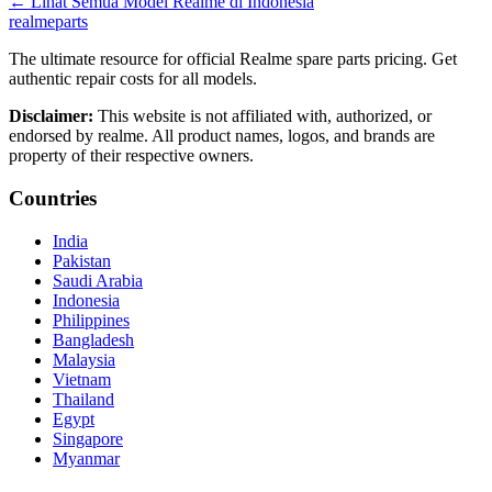
←
Lihat Semua Model Realme di
Indonesia
realme
parts
The ultimate resource for official Realme spare parts pricing. Get
authentic repair costs for all models.
Disclaimer:
This website is not affiliated with, authorized, or
endorsed by realme. All product names, logos, and brands are
property of their respective owners.
Countries
India
Pakistan
Saudi Arabia
Indonesia
Philippines
Bangladesh
Malaysia
Vietnam
Thailand
Egypt
Singapore
Myanmar