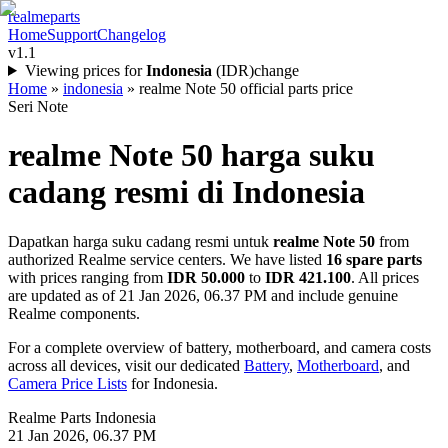
realme
parts
Home
Support
Changelog
v1.1
Viewing prices for
Indonesia
(
IDR
)
change
Home
»
indonesia
»
realme Note 50 official parts price
Seri Note
realme Note 50
harga suku
cadang resmi di
Indonesia
Dapatkan harga suku cadang resmi untuk
realme Note 50
from
authorized Realme service centers. We have listed
16
spare parts
with prices ranging from
IDR 50.000
to
IDR 421.100
. All prices
are updated as of
21 Jan 2026, 06.37 PM
and include genuine
Realme components.
For a complete overview of battery, motherboard, and camera costs
across all devices, visit our dedicated
Battery
,
Motherboard
, and
Camera Price Lists
for
Indonesia
.
Realme Parts
Indonesia
21 Jan 2026, 06.37 PM