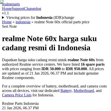
realme
parts
Home
Support
Changelog
v1.1
Viewing prices for
Indonesia
(
IDR
)
change
Home
»
indonesia
»
realme Note 60x official parts price
Seri Note
realme Note 60x
harga suku
cadang resmi di
Indonesia
Dapatkan harga suku cadang resmi untuk
realme Note 60x
from
authorized Realme service centers. We have listed
16
spare parts
with prices ranging from
IDR 50.000
to
IDR 950.000
. All prices
are updated as of
21 Jan 2026, 06.37 PM
and include genuine
Realme components.
For a complete overview of battery, motherboard, and camera costs
across all devices, visit our dedicated
Battery
,
Motherboard
, and
Camera Price Lists
for
Indonesia
.
Realme Parts
Indonesia
21 Jan 2026, 06.37 PM