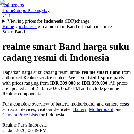
realme
parts
Home
Support
Changelog
v1.1
Viewing prices for
Indonesia
(
IDR
)
change
Home
»
indonesia
»
realme smart Band official parts price
Smart Band
realme smart Band
harga suku
cadang resmi di
Indonesia
Dapatkan harga suku cadang resmi untuk
realme smart Band
from
authorized Realme service centers. We have listed
1
spare parts
with prices ranging from
IDR 399.000
to
IDR 399.000
. All prices
are updated as of
21 Jan 2026, 06.39 PM
and include genuine
Realme components.
For a complete overview of battery, motherboard, and camera costs
across all devices, visit our dedicated
Battery
,
Motherboard
, and
Camera Price Lists
for
Indonesia
.
Realme Parts
Indonesia
21 Jan 2026, 06.39 PM