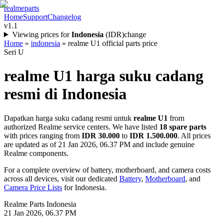
realme
parts
Home
Support
Changelog
v1.1
Viewing prices for
Indonesia
(
IDR
)
change
Home
»
indonesia
»
realme U1 official parts price
Seri U
realme U1
harga suku cadang
resmi di
Indonesia
Dapatkan harga suku cadang resmi untuk
realme U1
from
authorized Realme service centers. We have listed
18
spare parts
with prices ranging from
IDR 30.000
to
IDR 1.500.000
. All prices
are updated as of
21 Jan 2026, 06.37 PM
and include genuine
Realme components.
For a complete overview of battery, motherboard, and camera costs
across all devices, visit our dedicated
Battery
,
Motherboard
, and
Camera Price Lists
for
Indonesia
.
Realme Parts
Indonesia
21 Jan 2026, 06.37 PM