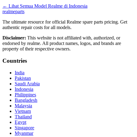
←
Lihat Semua Model Realme di
Indonesia
realme
parts
The ultimate resource for official Realme spare parts pricing. Get
authentic repair costs for all models.
Disclaimer:
This website is not affiliated with, authorized, or
endorsed by realme. All product names, logos, and brands are
property of their respective owners.
Countries
India
Pakistan
Saudi Arabia
Indonesia
Philippines
Bangladesh
Malaysia
Vietnam
Thailand
Egypt
Singapore
Myanmar