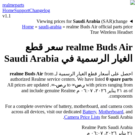
realme
parts
Home
Support
Changelog
v1.1
Viewing prices for
Saudi Arabia
(
SAR
)
change
Home
»
saudi-arabia
»
realme Buds Air official parts price
True Wireless Headset
سعر قطع
realme Buds Air
Saudi Arabia
الغيار الرسمية في
realme Buds Air
from
احصل على أسعار قطع الغيار الرسمية لـ
authorized Realme service centers. We have listed
0
spare parts
. All prices are updated
ر.س؜-∞
to
ر.س∞
with prices ranging from
and include genuine Realme
٢١ يناير ٢٠٢٦، ٠٦:٠٧ م
as of
components.
For a complete overview of battery, motherboard, and camera costs
across all devices, visit our dedicated
Battery
,
Motherboard
, and
.
Camera Price Lists
for
Saudi Arabia
Realme Parts
Saudi Arabia
٢١ يناير ٢٠٢٦، ٠٦:٠٧ م