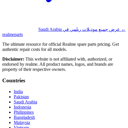
Saudi Arabia
عرض جميع موديلات ريلمي في
←
realme
parts
The ultimate resource for official Realme spare parts pricing. Get
authentic repair costs for all models.
Disclaimer:
This website is not affiliated with, authorized, or
endorsed by realme. All product names, logos, and brands are
property of their respective owners.
Countries
India
Pakistan
Saudi Arabia
Indonesia
Philippines
Bangladesh
Malaysia
Vietnam