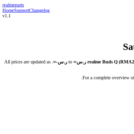
realme
parts
Home
Support
Changelog
v1.1
Sa
. All prices are updated as
ر.س؜-∞
to
ر.س∞
realme Buds Q (RMA2
.
For a complete overview of 