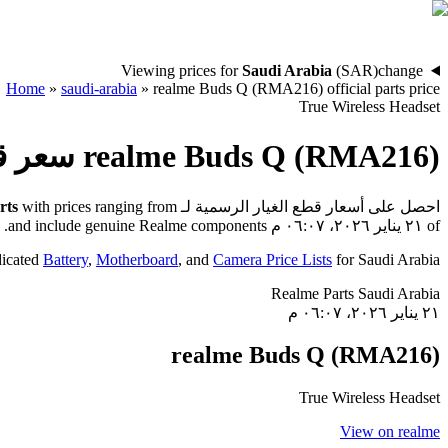
Viewing prices for
Saudi Arabia
(
SAR
)
change
Home
»
saudi-arabia
»
realme Buds Q (RMA216) official parts price
True Wireless Headset
سعر قط
realme Buds Q (RMA216)
rts
with prices ranging from
احصل على أسعار قطع الغيار الرسمية لـ
and include genuine Realme components.
٢١ يناير ٢٠٢٦، ٠٦:٠٧ م
of
dicated
Battery
,
Motherboard
, and
Camera Price Lists
for
Saudi Arabia
Realme Parts
Saudi Arabia
٢١ يناير ٢٠٢٦، ٠٦:٠٧ م
realme Buds Q (RMA216)
True Wireless Headset
View on realme