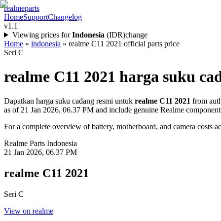
realme
parts
Home
Support
Changelog
v1.1
Viewing prices for
Indonesia
(
IDR
)
change
Home
»
indonesia
»
realme C11 2021 official parts price
Seri C
realme C11 2021
harga suku cad
Dapatkan harga suku cadang resmi untuk
realme C11 2021
from auth
as of
21 Jan 2026, 06.37 PM
and include genuine Realme component
For a complete overview of battery, motherboard, and camera costs acr
Realme Parts
Indonesia
21 Jan 2026, 06.37 PM
realme C11 2021
Seri C
View on realme