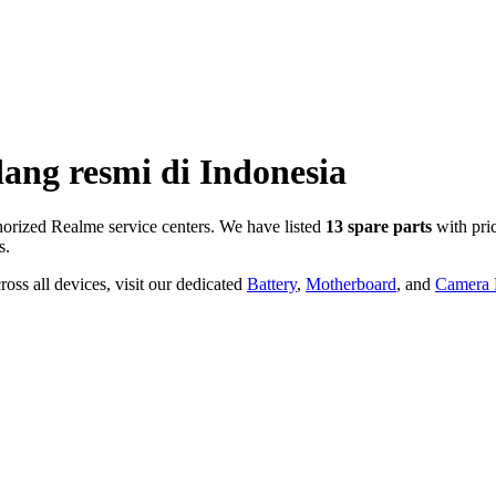
ang resmi di
Indonesia
orized Realme service centers. We have listed
13
spare parts
with pri
s.
oss all devices, visit our dedicated
Battery
,
Motherboard
, and
Camera P