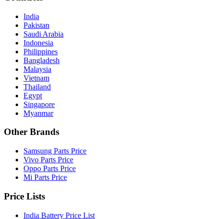
India
Pakistan
Saudi Arabia
Indonesia
Philippines
Bangladesh
Malaysia
Vietnam
Thailand
Egypt
Singapore
Myanmar
Other Brands
Samsung Parts Price
Vivo Parts Price
Oppo Parts Price
Mi Parts Price
Price Lists
India Battery Price List