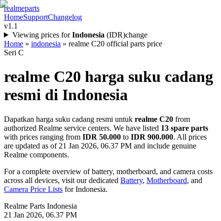
realme
parts
Home
Support
Changelog
v1.1
Viewing prices for
Indonesia
(
IDR
)
change
Home
»
indonesia
»
realme C20 official parts price
Seri C
realme C20
harga suku cadang
resmi di
Indonesia
Dapatkan harga suku cadang resmi untuk
realme C20
from
authorized Realme service centers. We have listed
13
spare parts
with prices ranging from
IDR 50.000
to
IDR 900.000
. All prices
are updated as of
21 Jan 2026, 06.37 PM
and include genuine
Realme components.
For a complete overview of battery, motherboard, and camera costs
across all devices, visit our dedicated
Battery
,
Motherboard
, and
Camera Price Lists
for
Indonesia
.
Realme Parts
Indonesia
21 Jan 2026, 06.37 PM